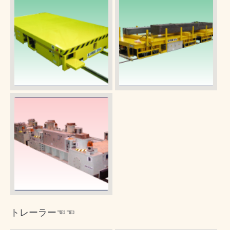
トレーラー☜☜