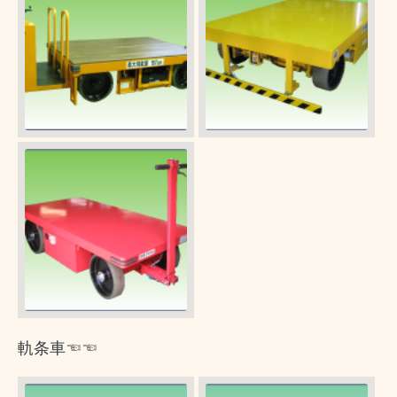
軌条車☜☜