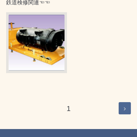
鉄道検修関連☜☜
1